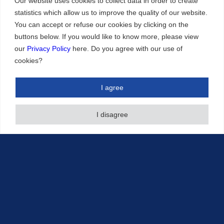
Our website uses cookies to collect data in order to create
組織
statistics which allow us to improve the quality of our website.
受賞歴
You can accept or refuse our cookies by clicking on the
アクセス
buttons below. If you would like to know more, please view
our
Privacy Policy
here. Do you agree with our use of
cookies?
業務内容
特許
I agree
他の知財権
I disagree
当事者系手続
その他のサービス
記事・知財情報
執筆情報
その他の知財情報
イベント情報