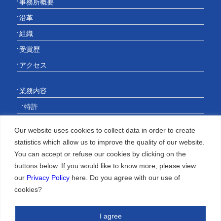
事務所概要
沿革
組織
受賞歴
アクセス
業務内容
特許
他の知財権
Our website uses cookies to collect data in order to create
statistics which allow us to improve the quality of our website.
当事者系手続
You can accept or refuse our cookies by clicking on the
その他のサービス
buttons below. If you would like to know more, please view
our
Privacy Policy
here. Do you agree with our use of
cookies?
記事・知財情報
執筆情報
I agree