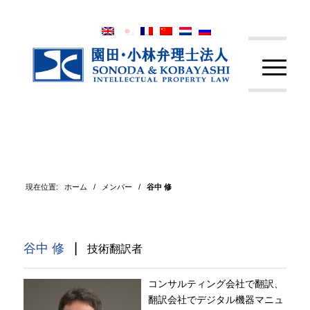
現在位置:
ホーム
/
メンバー
/
谷中 修
|
谷中 修
技術翻訳者
コンサルティング会社で翻訳、
翻訳会社でデジタル機器マニュ