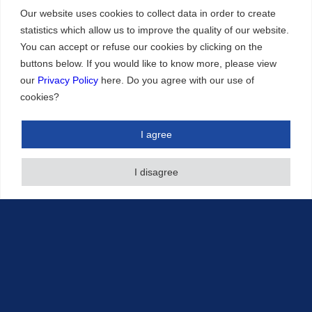
Our website uses cookies to collect data in order to create
沿革
statistics which allow us to improve the quality of our website.
組織
You can accept or refuse our cookies by clicking on the
受賞歴
buttons below. If you would like to know more, please view
our
Privacy Policy
here. Do you agree with our use of
アクセス
cookies?
業務内容
I agree
特許
他の知財権
I disagree
当事者系手続
その他のサービス
記事・知財情報
執筆情報
その他の知財情報