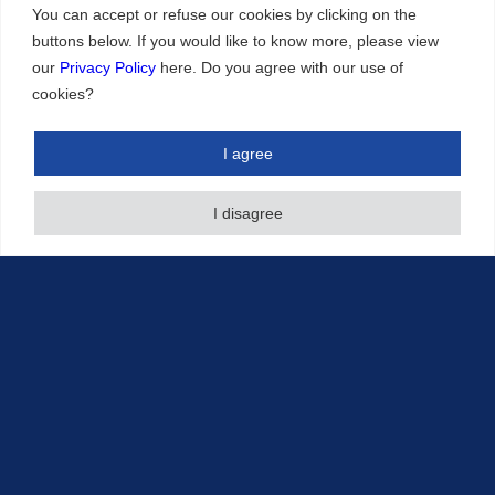
You can accept or refuse our cookies by clicking on the
buttons below. If you would like to know more, please view
記事・知財情報
our
Privacy Policy
here. Do you agree with our use of
cookies?
執筆情報
その他の知財情報
I agree
イベント情報
I disagree
ニュースレター
お問い合わせ
© 2016-2026 Sonoda and Kobayashi All Rights Reserved
Terms of Use and Disclaimer
|
Privacy