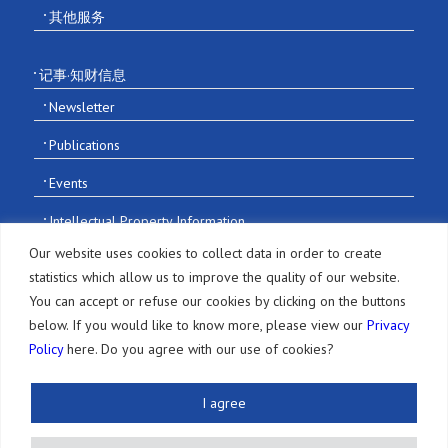
其他服务
记事·知财信息
Newsletter
Publications
Events
Intellectual Property Information
Our website uses cookies to collect data in order to create
招募信息
statistics which allow us to improve the quality of our website.
You can accept or refuse our cookies by clicking on the buttons
below. If you would like to know more, please view our
Privacy
Policy
here. Do you agree with our use of cookies?
© 2016-2026 Sonoda and Kobayashi All Rights Reserved
I agree
Terms of Use and Disclaimer
|
Privacy