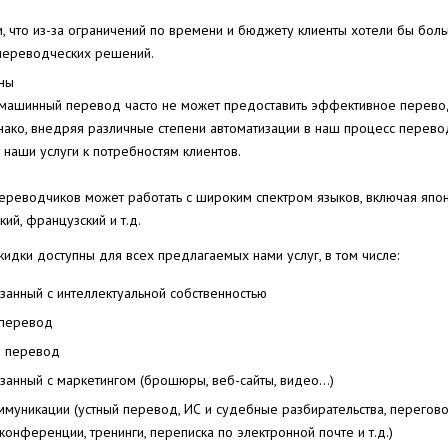
 что из-за ограничений по времени и бюджету клиенты хотели бы боль
переводческих решений.
ны
 машинный перевод часто не может предоставить эффективное перев
ако, внедряя различные степени автоматизации в наш процесс перев
 наши услуги к потребностям клиентов.
реводчиков может работать с широким спектром языков, включая японс
кий, французский и т.д.
скидки доступны для всех предлагаемых нами услуг, в том числе:
занный с интеллектуальной собственностью
 перевод
 перевод
занный с маркетингом (брошюры, веб-сайты, видео…)
муникации (устный перевод, ИС и судебные разбирательства, перегов
еконференции, тренинги, переписка по электронной почте и т.д.)