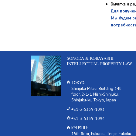
Вычитка и ре
Для получен
Мы будем ра
потребност
SONODA & KOBAYASHI
INTELLECTUAL PROPERTY LAW
TOKYO:
Shinjuku Mitsui Building 34th
floor, 2-1-1 Nishi-Shinjuku,
Shinjuku-ku, Tokyo, Japan
+81-3-5339-1093
+81-3-5339-1094
KYUSHU:
15th floor, Fukuoka Tenjin Fukoku