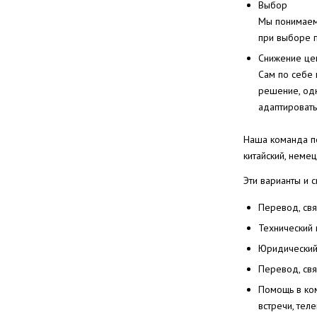
Выбор
Мы понимаем,
при выборе 
Снижение це
Сам по себе
решение, одн
адаптировать
Наша команда пе
китайский, немец
Эти варианты и 
Перевод, свя
Технический
Юридический
Перевод, свя
Помощь в ком
встречи, тел