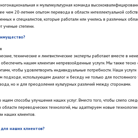
многонациональная и мультикультурная команда высококвалифицирован
лее чем 20-летним опытом перевода в области интеллектуальной собств
енных и специалистов, которые работали или учились в различных обла
т ученые степени.
еимущество?
я
ские, технические и лингвистические эксперты работают вместе в неи
 обеспечить нашим клиентам непревзойденные услуги. Мы также тесно
тами, чтобы удовлетворить индивидуальные потребности. Наши услуги
м подходе, использующем диалог и беседу не только для постоянного
ода, но и для преодоления культурных различий между сторонами.
 ищем способы улучшения наших услуг. Вместо того, чтобы слепо сле
 области переводческих технологий, мы адаптируем новые технологии 
и наших клиентов.
 для наших клиентов?