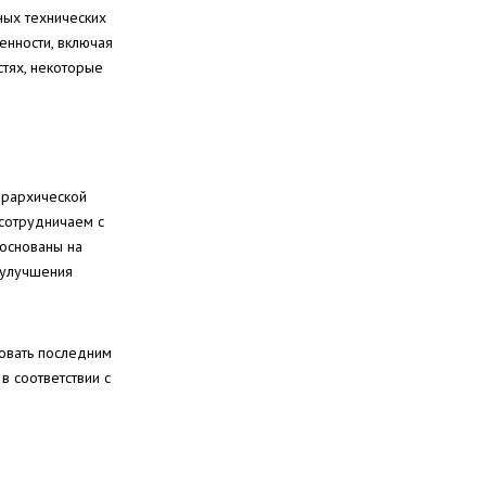
ных технических
енности, включая
стях, некоторые
ерархической
 сотрудничаем с
 основаны на
 улучшения
довать последним
в соответствии с