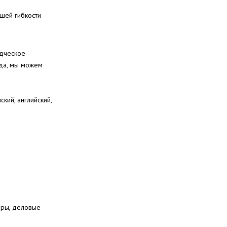
шей гибкости
одческое
ода, мы можем
кий, английский,
оры, деловые