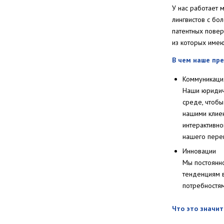
У нас работает 
лингвистов с бо
патентных повер
из которых имею
В чем наше пр
Коммуникаци
Наши юридиче
среде, чтобы
нашими клиен
интерактивно
нашего перев
Инновации
Мы постоянно
тенденциям в
потребностям
Что это значит