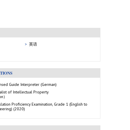
英语
ATIONS
nsed Guide Interpreter (German)
list of Intellectual Property
ion）
slation Proficiency Examination, Grade 1 (English to
eering) (2020)