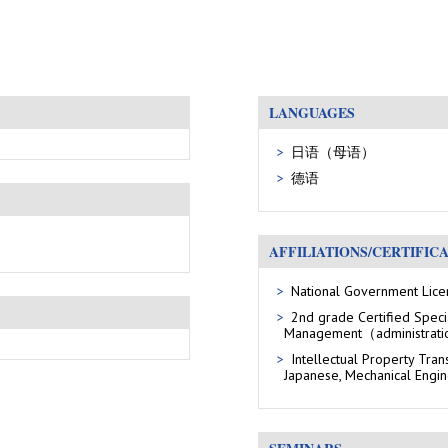
LANGUAGES
日语（母语）
德语
AFFILIATIONS/CERTIFIC
National Government Lice
2nd grade Certified Specia
Management（administrat
Intellectual Property Tran
Japanese, Mechanical Engin