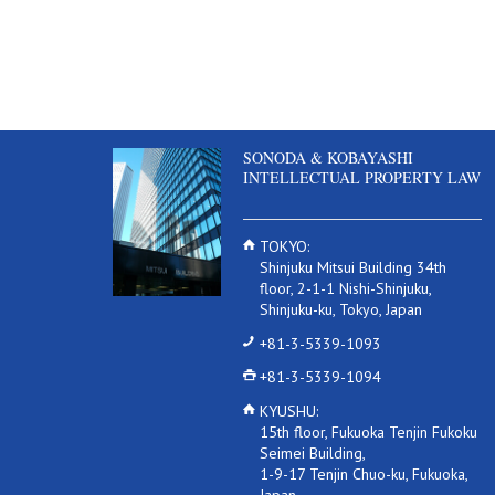
SONODA & KOBAYASHI
INTELLECTUAL PROPERTY LAW
TOKYO:
Shinjuku Mitsui Building 34th
floor, 2-1-1 Nishi-Shinjuku,
Shinjuku-ku, Tokyo, Japan
+81-3-5339-1093
+81-3-5339-1094
KYUSHU:
15th floor, Fukuoka Tenjin Fukoku
Seimei Building,
1-9-17 Tenjin Chuo-ku, Fukuoka,